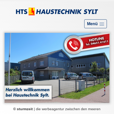
HTS
-
Menü
HAUSTECHNIK
Sie sind hier:
Home
SYLT
Sven
Faierson
e.K.
© sturmzeit
| die werbeagentur zwischen den meeren